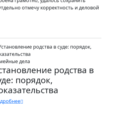
роена грамотно, удалось сохранить
Отдельно отмечу корректность и деловой
мейные дела
становление родства в
уде: порядок,
оказательства
дробнее