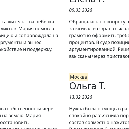
09.03.2026
та жительства ребёнка.
Обращалась по вопросу в
фликтов. Мария помогла
затягивал возврат, ссыла
озицию и сопровождала на
грамотно оформить требо
аргументы и вынес
процентов. В суде позици
окойствие и поддержку.
аргументированной. Реше
взысканы через приставо
Москва
Ольга Т.
13.02.2026
ва собственности через
Нужна была помощь в раз
и на землю. Мария
спокойно разъяснила пор
восстановить
состав совместно нажито