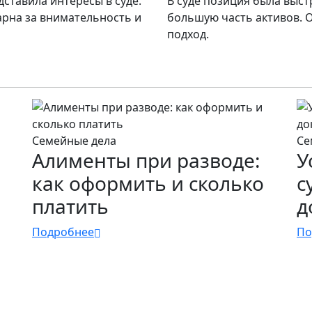
ставила интересы в суде.
В суде позиция была выст
арна за внимательность и
большую часть активов. 
подход.
Семейные дела
Се
Алименты при разводе:
У
как оформить и сколько
с
платить
д
Подробнее
По