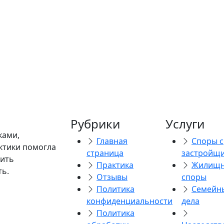
7) 892 0642
ссенджеры
app
/
telegram
Рубрики
Услуги
Согласен с
политикой
ками,
Главная
Споры с
ктики помогла
страница
застройщ
тить
О
Практика
Жилищ
ть.
Отзывы
споры
Политика
Семейн
конфиденциальности
дела
Политика