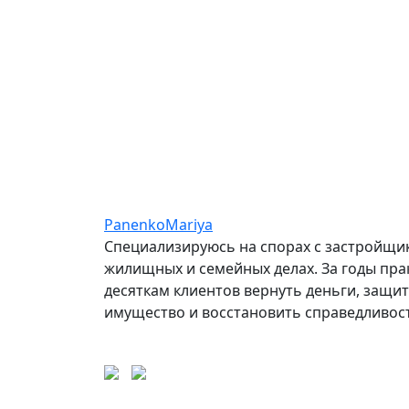
Московская область, г.
+7 (97
Одинцово
ул. Трёхгорная 4, офис 404.4
(БЦ «Кутузовский меридиан»)
Email
Ме
ms-panenko@yandex.ru
whats
PanenkoMariya
Специализируюсь на спорах с застройщи
жилищных и семейных делах. За годы пра
десяткам клиентов вернуть деньги, защи
имущество и восстановить справедливос