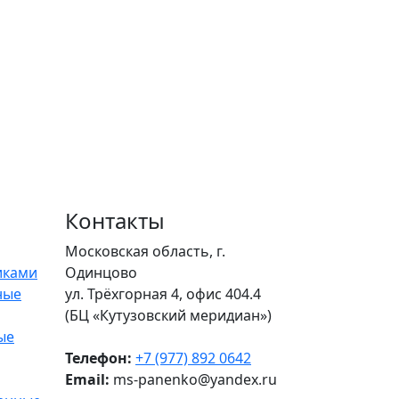
Контакты
 в отношении обработки персональных
данных
Московская область, г.
иками
Одинцово
тправить юристу
ные
ул. Трёхгорная 4, офис 404.4
(БЦ «Кутузовский меридиан»)
ые
Телефон:
+7 (977) 892 0642
Email:
ms-panenko@yandex.ru