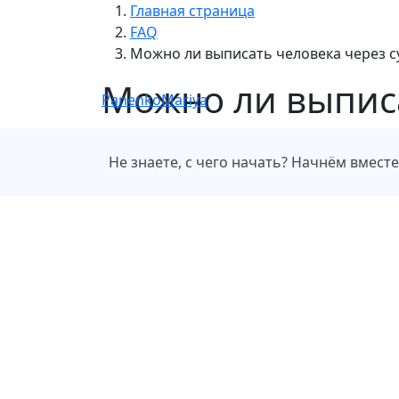
Главная страница
FAQ
Можно ли выписать человека через с
Можно ли выписа
PanenkoMariya
Не знаете, с чего начать? Начнём вмест
Адрес
Те